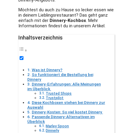
Dinnerly-Angebots.
Möchtest du auch zu Hause so lecker essen wie
in deinem Lieblingsrestaurant? Das geht ganz
einfach mit der
Dinnery-Kochbox
. Mehr
Informationen findest du in unserem Artikel.
Inhaltsverzeichnis
Was ist Dinnery?
So funktioniert die Bestellung bei
Dinnery
Dinnery-Erfahrungen: Alle Meinungen
im Überblick
Trusted Shops
Trustpilot
Diese Kochboxen stehen bei Dinnery zur
Auswahl
Dinnery-Kosten: So viel kostet Dinnery
Passende Dinnery-Alternativen im
Überblick
Marley Spoon
Dinnerly