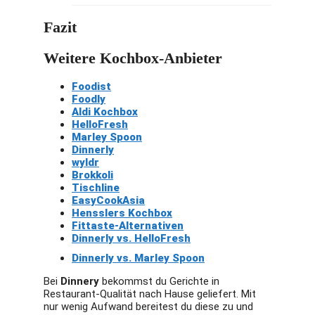
Fazit
Weitere Kochbox-Anbieter
Foodist
Foodly
Aldi Kochbox
HelloFresh
Marley Spoon
Dinnerly
wyldr
Brokkoli
Tischline
EasyCookAsia
Hensslers Kochbox
Fittaste-Alternativen
Dinnerly vs. HelloFresh
Dinnerly vs. Marley Spoon
Bei
Dinnery
bekommst du Gerichte in
Restaurant-Qualität nach Hause geliefert. Mit
nur wenig Aufwand bereitest du diese zu und