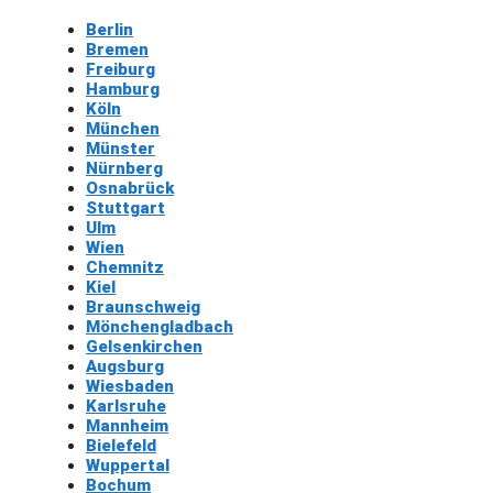
Berlin
Bremen
Freiburg
Hamburg
Köln
München
Münster
Nürnberg
Osnabrück
Stuttgart
Ulm
Wien
Chemnitz
Kiel
Braunschweig
Mönchengladbach
Gelsenkirchen
Augsburg
Wiesbaden
Karlsruhe
Mannheim
Bielefeld
Wuppertal
Bochum