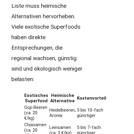
Liste muss heimische
Alternativen hervorheben.
Viele exotische Superfoods
haben direkte
Entsprechungen, die
regional wachsen, günstig
sind und ökologisch weniger
belasten:
Exotisches
Heimische
Kostenvorteil
Superfood
Alternative
Goji-Beeren
Heidelbeeren,
5 bis 10-fach
(ca. 20
Aronia
günstiger
€/kg)
Chiasamen
Leinsamen
5 bis 7-fach
(ca. 20
(ca. 3 €/kg)
günstiger