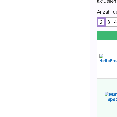
aktuellen
Anzahl d
2
3
4