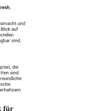
Fresh
,
ausmacht und
Blick auf
stellen
gbar sind.
pten, die
tten sind.
reundliche
ische
terhaltsam
 für