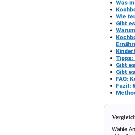
Was ma
Kochbo
Wie te
Gibt e
Warum 
Kochbo
Ernähr
Kinder
Tipps:
Gibt e
Gibt e
FAQ: K
Fazit: 
Method
Vergleic
Wähle An