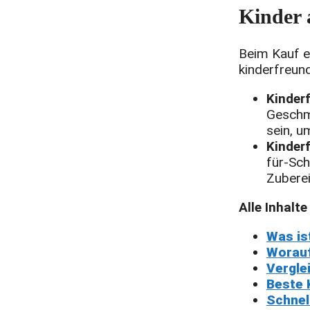
Kinder 
Beim Kauf ei
kinderfreun
Kinderf
Geschm
sein, u
Kinder
für-Sch
Zuberei
Alle Inhalte
Was is
Worauf
Vergle
Beste 
Schnel