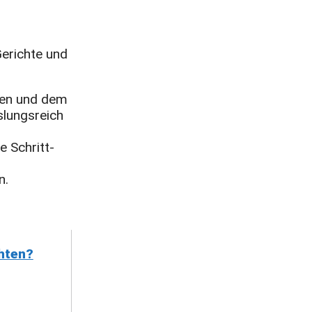
Gerichte und
ben und dem
lungsreich
e Schritt-
n.
hten?