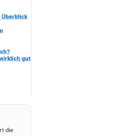
 Überblick
en
ich?
irklich gut
t die