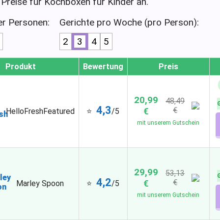
 Preise für Kochboxen für Kinder an.
er Personen:
Gerichte pro Woche (pro Person):
2
3
4
5
Produkt
Bewertung
Preis
20,99
48,49
4,3
€
€
⭐
/5
HelloFresh
Featured
mit unserem Gutschein
29,99
53,13
4,2
€
€
Marley Spoon
⭐
/5
mit unserem Gutschein