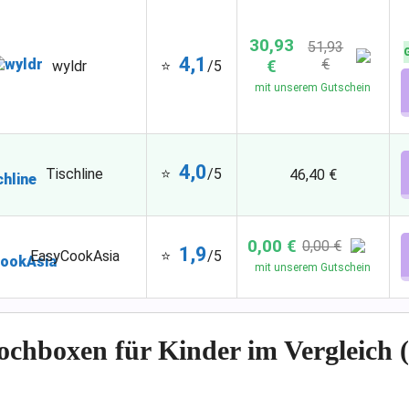
30,93
51,93
4,1
€
€
⭐
/5
wyldr
mit unserem Gutschein
4,0
⭐
/5
Tischline
46,40 €
0,00 €
0,00 €
1,9
⭐
/5
EasyCookAsia
mit unserem Gutschein
ochboxen für Kinder im Vergleich 