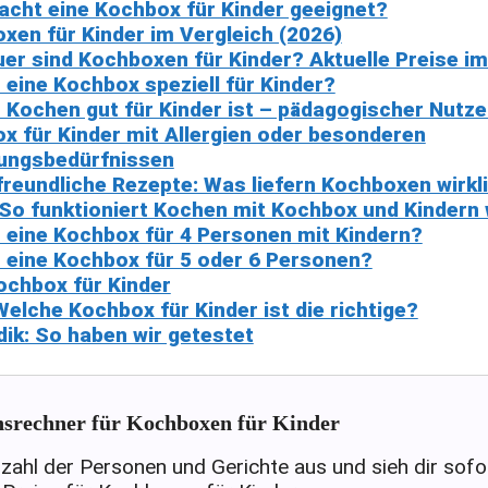
cht eine Kochbox für Kinder geeignet?
xen für Kinder im Vergleich (2026)
uer sind Kochboxen für Kinder? Aktuelle Preise im
s eine Kochbox speziell für Kinder?
Kochen gut für Kinder ist – pädagogischer Nutz
x für Kinder mit Allergien oder besonderen
ungsbedürfnissen
freundliche Rezepte: Was liefern Kochboxen wirkl
 So funktioniert Kochen mit Kochbox und Kindern w
s eine Kochbox für 4 Personen mit Kindern?
s eine Kochbox für 5 oder 6 Personen?
ochbox für Kinder
Welche Kochbox für Kinder ist die richtige?
ik: So haben wir getestet
hsrechner für Kochboxen für Kinder
zahl der Personen und Gerichte aus und sieh dir sofor