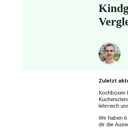
Kindg
Vergl
Zuletzt aktu
Kochboxen fü
Küchenutens
lehrreich un
Wir haben 6
dir die Ausw