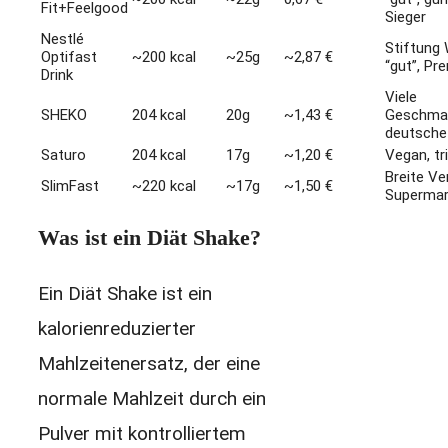
Fit+Feelgood
Sieger
Nestlé
Stiftung
Optifast
~200 kcal
~25g
~2,87 €
“gut”, P
Drink
Viele
SHEKO
204 kcal
20g
~1,43 €
Geschmac
deutsche
Saturo
204 kcal
17g
~1,20 €
Vegan, tr
Breite Ve
SlimFast
~220 kcal
~17g
~1,50 €
Supermar
Was ist ein Diät Shake?
Ein Diät Shake ist ein
kalorienreduzierter
Mahlzeitenersatz, der eine
normale Mahlzeit durch ein
Pulver mit kontrolliertem