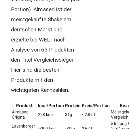
Portion). Almased ist der
meistgekaufte Shake am
deutschen Markt und
erzielte bei WELT nach
Analyse von 65 Produkten
den Titel Vergleichssieger.
Hier sind die besten
Produkte mit den
wichtigsten Kennzahlen.
Produkt
kcal/Portion
Protein
Preis/Portion
Bes
Almased
Meistgek
228 kcal
31g
~2,87 €
Original
Vergleich
Stiftung
Layenberger
~200 kcal
~22g
0,67 €
“gut”, gü