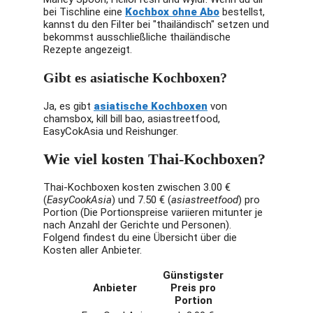
möchten.
bei Tischline eine
Kochbox ohne Abo
bestellst,
kannst du den Filter bei "thailändisch" setzen und
bekommst ausschließliche thailändische
Auf thailändische
Rezepte angezeigt.
Gerichte
spezialisiert:
Ja
Gibt es asiatische Kochboxen?
Alle Lebensmittel
enthalten:
Nein
Ja, es gibt
asiatische Kochboxen
von
chamsbox, kill bill bao, asiastreetfood,
Nährwertangaben:
EasyCokAsia und Reishunger.
Nein
Wie viel kosten Thai-Kochboxen?
💡 Sieh dir auch unseren
ausführlichen Test von
Thai-Kochboxen kosten zwischen 3.00 €
KONKRUA
an.
(
EasyCookAsia
) und 7.50 € (
asiastreetfood
) pro
Portion (Die Portionspreise variieren mitunter je
nach Anzahl der Gerichte und Personen).
Folgend findest du eine Übersicht über die
Kosten aller Anbieter.
Günstigster
Anbieter
Preis pro
Portion