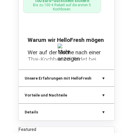
100 Euro-Gutschein sichern
Bis zu 100 € Rabatt auf die ersten 5
Kochboxen.
Warum wir HelloFresh mögen
Wer auf der Suche nach einer
Thai-Kochbox ist, findet bei
HelloFresh eine Auswahl, die
sich auf thailändische Gerichte
Unsere Erfahrungen mit HelloFresh
spezialisiert hat. Du erhältst
alle notwendigen Lebensmittel
inklusive detaillierter
Vorteile und Nachteile
Nährwertangaben direkt nach
Hause geliefert. HelloFresh
Details
besticht durch eine große
Vielfalt an Rezepten, die auf
unterschiedliche
Featured