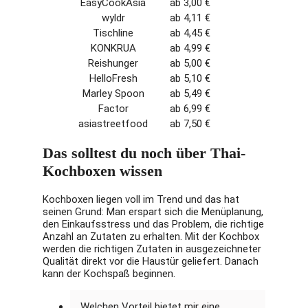
EasyCookAsia
ab 3,00 €
wyldr
ab 4,11 €
Tischline
ab 4,45 €
KONKRUA
ab 4,99 €
Reishunger
ab 5,00 €
HelloFresh
ab 5,10 €
Marley Spoon
ab 5,49 €
Factor
ab 6,99 €
asiastreetfood
ab 7,50 €
Das solltest du noch über Thai-
Kochboxen wissen
Kochboxen liegen voll im Trend und das hat
seinen Grund: Man erspart sich die Menüplanung,
den Einkaufsstress und das Problem, die richtige
Anzahl an Zutaten zu erhalten. Mit der Kochbox
werden die richtigen Zutaten in ausgezeichneter
Qualität direkt vor die Haustür geliefert. Danach
kann der Kochspaß beginnen.
Welchen Vorteil bietet mir eine