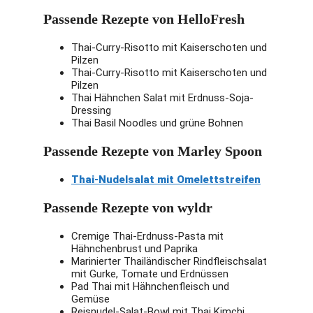
leicht zugänglich. Ohne
Wahl für dich, wenn du
Passende Rezepte von HelloFresh
Glutamat und
kulturelle Einblicke suchst und
Konservierungsstoffe stehen
Wert auf authentische
Thai-Curry-Risotto mit Kaiserschoten und
sowohl milde als auch scharfe
thailändische Kocherfahrungen
Pilzen
Gerichte zur Auswahl,
Thai-Curry-Risotto mit Kaiserschoten und
legst.
einschließlich Optionen für
Pilzen
Thai Hähnchen Salat mit Erdnuss-Soja-
Veganer und Liebhaber von
Auf thailändische
Dressing
Thai-Milchtee.
Gerichte
Thai Basil Noodles und grüne Bohnen
spezialisiert:
Ja
Worauf du bei KONKRUA
Passende Rezepte von Marley Spoon
Alle Lebensmittel
achten solltest
enthalten:
Nein
Thai-Nudelsalat mit Omelettstreifen
Nährwertangaben:
Ein Manko von KONKRUA liegt
Nein
Passende Rezepte von wyldr
in der begrenzten Auswahl an
Gerichten, was die Vielfalt jede
Cremige Thai-Erdnuss-Pasta mit
Woche einschränken könnte.
Hähnchenbrust und Paprika
Die fehlenden
Marinierter Thailändischer Rindfleischsalat
Nährwertangaben lassen
mit Gurke, Tomate und Erdnüssen
Pad Thai mit Hähnchenfleisch und
ernährungsbewusste
Gemüse
Menschen im Dunkeln tappen.
Reisnudel-Salat-Bowl mit Thai Kimchi