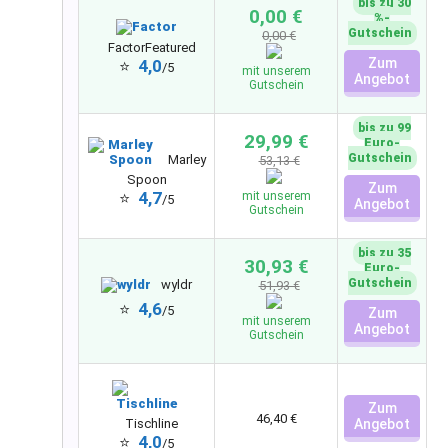
bis zu 30
0,00 €
%-
Gutschein
0,00 €
Factor
Featured
Zum
4,0
⭐
/5
mit unserem
Angebot
Gutschein
bis zu 99
29,99 €
Euro-
Gutschein
Marley
53,13 €
Spoon
Zum
4,7
⭐
mit unserem
/5
Angebot
Gutschein
bis zu 35
30,93 €
Euro-
Gutschein
wyldr
51,93 €
4,6
⭐
/5
Zum
mit unserem
Angebot
Gutschein
Zum
46,40 €
Tischline
Angebot
4,0
⭐
/5