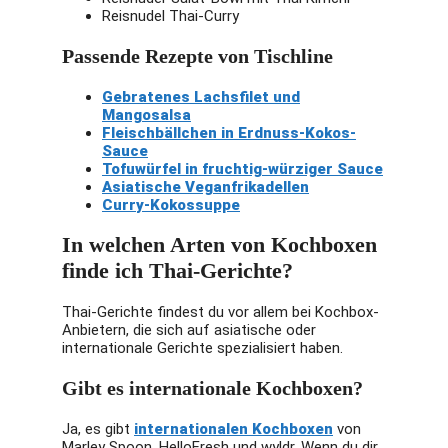
Du solltest zudem beachten,
Reisnudel Thai-Curry
dass nicht alle frischen
Passende Rezepte von Tischline
Zutaten enthalten sind und ein
Gang zum Supermarkt nötig
Gebratenes Lachsfilet und
sein könnte, um deine Kochbox
Mangosalsa
zu vervollständigen.
Fleischbällchen in Erdnuss-Kokos-
Sauce
Für wen eignet sich
Tofuwürfel in fruchtig-würziger Sauce
Asiatische Veganfrikadellen
KONKRUA
Curry-Kokossuppe
KONKRUA ist die beste Wahl
In welchen Arten von Kochboxen
für Liebhaber original
finde ich Thai-Gerichte?
thailändischer Zutaten. Die
Kochbox richtet sich an
Thai-Gerichte findest du vor allem bei Kochbox-
diejenigen, die großen Wert auf
Anbietern, die sich auf asiatische oder
authentischen Geschmack
internationale Gerichte spezialisiert haben.
legen und gerne traditionelle
Gibt es internationale Kochboxen?
thailändische Gerichte mit
einer Prise Echtheit und ohne
Ja, es gibt
internationalen Kochboxen
von
viel Aufwand zubereiten
Marley Spoon, HelloFresh und wyldr. Wenn du dir