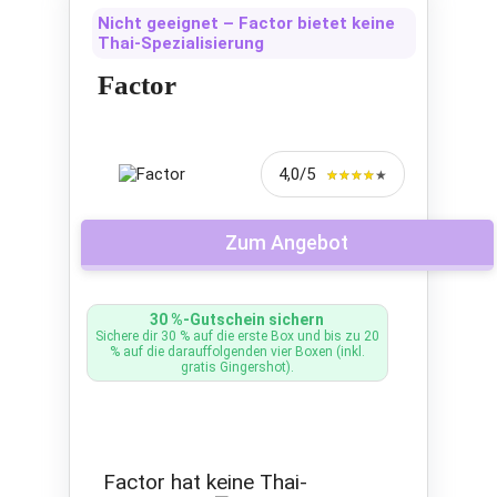
Ernährungsbedürfnisse
Nicht geeignet – Factor bietet keine
zugeschnitten sind. Die
Thai-Spezialisierung
Zutaten punkten durch ihre
Frische und Qualität und der
Factor
Prozess der Zubereitung
gestaltet sich dank präziser
Anleitungen einfach. Flexibilität
4,0/5
★★★★★
★★★★★
zeigt HelloFresh durch die
einfache Handhabung von
Lieferpausen oder
Zum Angebot
Abowechseln via App. Zudem
wird Wert auf nachhaltige
Verpackungen gelegt, die die
30 %-Gutschein sichern
Umwelt schonen sollen. Im
Sichere dir 30 % auf die erste Box und bis zu 20
% auf die darauffolgenden vier Boxen (inkl.
Sortiment finden sich diverse
gratis Gingershot).
thailändische Rezepte, die von
Klassikern wie Grünes Shrimp
Curry bis zu kreativen
Varianten wie Thai Curry
Factor hat keine Thai-
Risotto reichen.