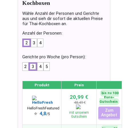
Kochboxen
Wähle Anzahl der Personen und Gerichte
aus und sieh dir sofort die aktuellen Preise
für Thai-Kochboxen an.
Anzahl der Personen:
2
3
4
Gerichte pro Woche (pro Person):
2
3
4
5
Produkt
Preis
bis zu 100
20,99 €
Euro-
Gutschein
48,49 €
HelloFresh
Featured
Zum
4,8
mit unserem
⭐
/5
Angebot
Gutschein