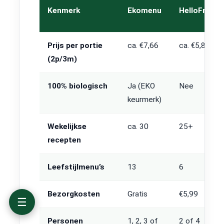
Kenmerk
Ekomenu
HelloFresh
Prijs per portie
ca. €7,66
ca. €5,80
Wat is Ekomenu?
(2p/3m)
Hoe werkt Ekomenu?
Ekomenu prijzen en kosten
Aanbod: leefstijlen en recepten
100% biologisch
Ja (EKO
Nee
Biologisch keurmerk en duurzaamheid
keurmerk)
Onze ervaringen met Ekomenu
Voordelen en nadelen van Ekomenu
Wekelijkse
ca. 30
25+
Voor wie is Ekomenu geschikt?
recepten
Ekomenu vs HelloFresh vs Marley Spoon
Alternatieven voor Ekomenu
Leefstijlmenu’s
13
6
Conclusie
Bezorgkosten
Gratis
€5,99
☰
Personen
1, 2, 3 of
2 of 4