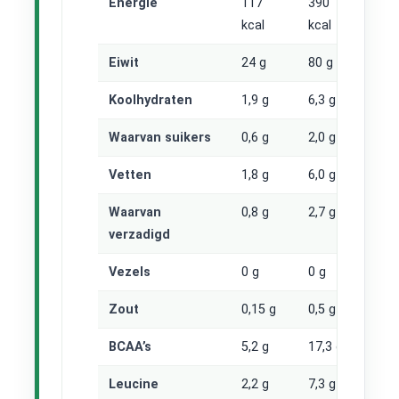
Energie
117
390
kcal
kcal
Eiwit
24 g
80 g
Koolhydraten
1,9 g
6,3 g
Waarvan suikers
0,6 g
2,0 g
Vetten
1,8 g
6,0 g
Waarvan
0,8 g
2,7 g
verzadigd
Vezels
0 g
0 g
Zout
0,15 g
0,5 g
BCAA’s
5,2 g
17,3 g
Leucine
2,2 g
7,3 g