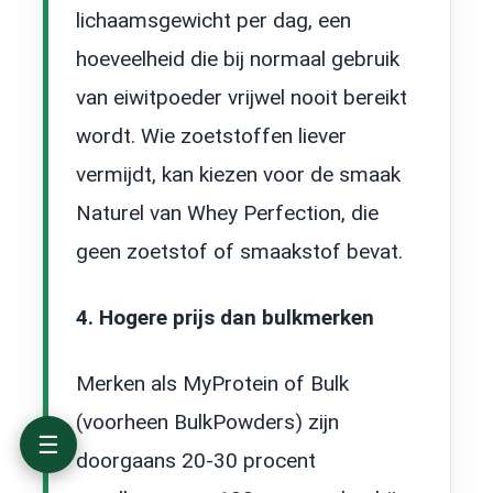
Voedingswaarden en ingrediënten van Body &
lichaamsgewicht per dag, een
Fit Whey Perfection
hoeveelheid die bij normaal gebruik
Smaken: welke smaken heeft Whey Perfection?
Hoe smaakt Body & Fit Whey Perfection echt?
van eiwitpoeder vrijwel nooit bereikt
Prijs en prijs-kwaliteitsverhouding van Whey
wordt. Wie zoetstoffen liever
Perfection
Voor wie is Body & Fit Whey Perfection
vermijdt, kan kiezen voor de smaak
geschikt?
Naturel van Whey Perfection, die
Nadelen van Body & Fit Whey Perfection
Alternatieven voor Whey Perfection
geen zoetstof of smaakstof bevat.
Body & Fit Whey Perfection ervaringen en
beoordelingen
4. Hogere prijs dan bulkmerken
Conclusie: is Body & Fit Whey Perfection de
beste keus?
Veelgestelde vragen over Body & Fit Whey
Merken als MyProtein of Bulk
Perfection
(voorheen BulkPowders) zijn
☰
doorgaans 20-30 procent