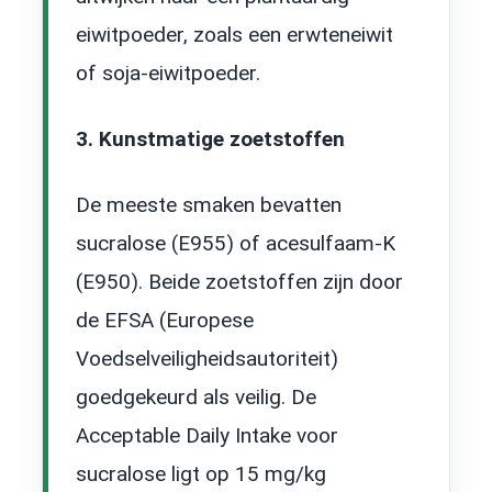
eiwitpoeder, zoals een erwteneiwit
of soja-eiwitpoeder.
3. Kunstmatige zoetstoffen
De meeste smaken bevatten
sucralose (E955) of acesulfaam-K
(E950). Beide zoetstoffen zijn door
de EFSA (Europese
Voedselveiligheidsautoriteit)
goedgekeurd als veilig. De
Acceptable Daily Intake voor
In het kort: voordelen en nadelen van Whey
sucralose ligt op 15 mg/kg
Perfection