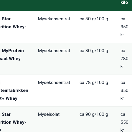
kilo
Star
Mysekonsentrat
ca 80 g/100 g
ca
rition Whey-
350
kr
MyProtein
Mysekonsentrat
ca 80 g/100 g
ca
pact Whey
280
kr
Mysekonsentrat
ca 78 g/100 g
ca
teinfabrikken
350
0% Whey
kr
Star
Myseisolat
ca 90 g/100 g
ca
rition Whey-
550
0
kr