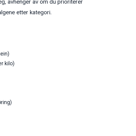
eg, avhenger av om du prioriterer
algene etter kategori.
ein)
r kilo)
ring)