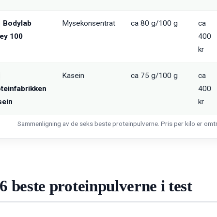
Bodylab
Mysekonsentrat
ca 80 g/100 g
ca
ey 100
400
kr
Kasein
ca 75 g/100 g
ca
teinfabrikken
400
sein
kr
Sammenligning av de seks beste proteinpulverne. Pris per kilo er omt
6 beste proteinpulverne i test