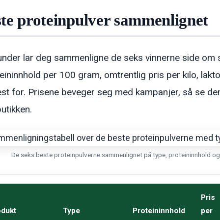
te proteinpulver sammenlignet
under lar deg sammenligne de seks vinnerne side om s
teininnhold per 100 gram, omtrentlig pris per kilo, lak
st for. Prisene beveger seg med kampanjer, så se d
butikken.
De seks beste proteinpulverne sammenlignet på type, proteininnhold og pr
Pris
odukt
Type
Proteininnhold
per