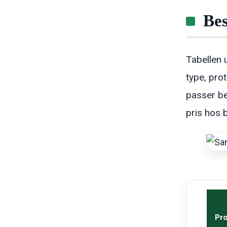
Bes
Tabellen 
type, pro
passer be
pris hos 
Pr