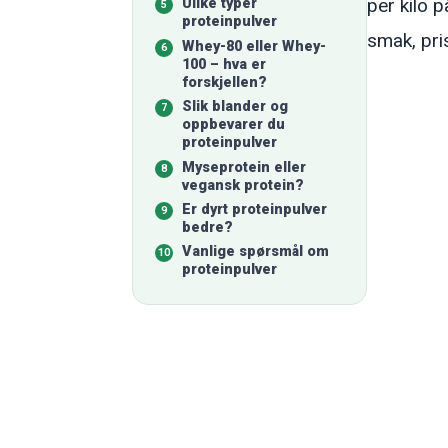
per kilo 
Ulike typer
proteinpulver
smak, pris
Whey-80 eller Whey-
100 – hva er
forskjellen?
Slik blander og
oppbevarer du
proteinpulver
Myseprotein eller
vegansk protein?
Er dyrt proteinpulver
bedre?
Vanlige spørsmål om
proteinpulver