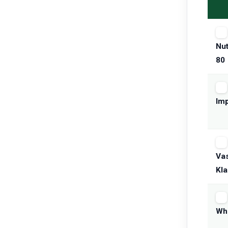
Nut
80
Im
Va
Kl
Whe