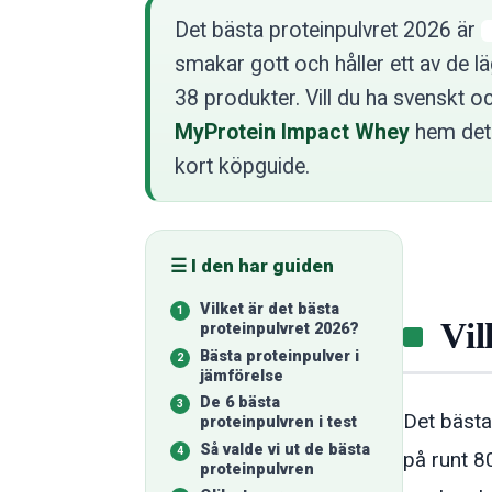
Det bästa proteinpulvret 2026 är
smakar gott och håller ett av de lä
38 produkter. Vill du ha svenskt 
MyProtein Impact Whey
hem det.
kort köpguide.
☰ I den har guiden
Vilket är det bästa
Vil
proteinpulvret 2026?
Bästa proteinpulver i
jämförelse
De 6 bästa
Det bästa
proteinpulvren i test
Så valde vi ut de bästa
på runt 8
proteinpulvren