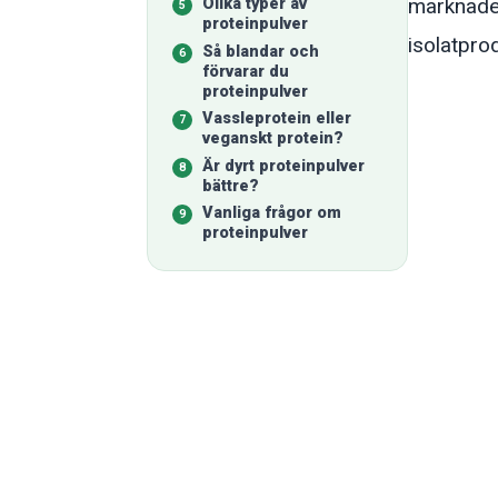
marknaden
Olika typer av
proteinpulver
isolatpro
Så blandar och
förvarar du
proteinpulver
Vassleprotein eller
veganskt protein?
Är dyrt proteinpulver
bättre?
Vanliga frågor om
proteinpulver