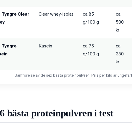
Tyngre Clear
Clear whey-isolat
ca 85
ca
ey
g/100 g
500
kr
Tyngre
Kasein
ca 75
ca
sein
g/100 g
380
kr
Jämförelse av de sex bästa proteinpulvren. Pris per kilo är ungefär
6 bästa proteinpulvren i test