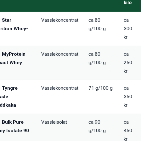
kilo
Star
Vasslekoncentrat
ca 80
ca
rition Whey-
g/100 g
300
kr
MyProtein
Vasslekoncentrat
ca 80
ca
pact Whey
g/100 g
250
kr
Tyngre
Vasslekoncentrat
71 g/100 g
ca
ssle
350
addkaka
kr
Bulk Pure
Vassleisolat
ca 90
ca
y Isolate 90
g/100 g
450
kr