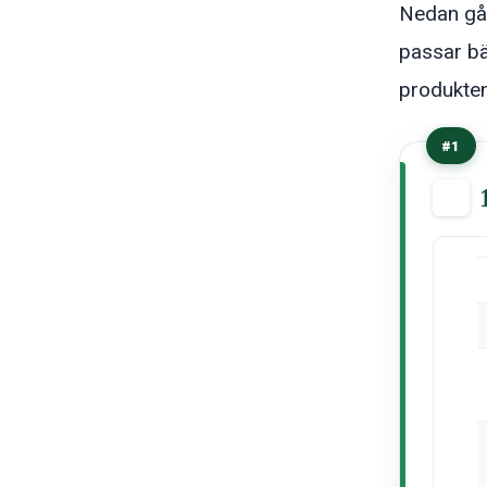
Nedan går
passar bä
produkten
#1