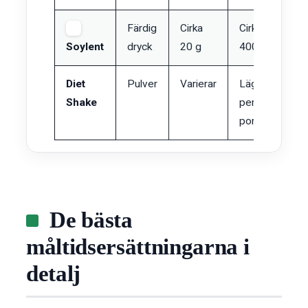
Färdig
Cirka
Cirka
H
Soylent
dryck
20 g
400 kcal
Diet
Pulver
Varierar
Lägre
V
Shake
per
portion
De bästa
måltidsersättningarna i
detalj