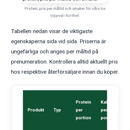
Protein, pris per måltid och smaker för våra tre
toppval i korthet.
Tabellen nedan visar de viktigaste
egenskaperna sida vid sida. Priserna är
ungefärliga och anges per måltid på
prenumeration. Kontrollera alltid aktuellt pris
hos respektive återförsäljare innan du köper.
P
Protein
Kalorier
p
Produkt
Typ
per
per
m
portion
portion
(