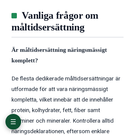
Vanliga frågor om
måltidsersättning
Bästa måltidsersättning i korthet
Är måltidsersättning näringsmässigt
Vad är måltidsersättning?
Olika typer av måltidsersättning
komplett?
Så valde vi de bästa måltidsersättningarna
Jämförelse: de bästa måltidsersättningarna
De flesta dedikerade måltidsersättningar är
De bästa måltidsersättningarna i detalj
utformade för att vara näringsmässigt
Bästa måltidsersättning för olika behov
Så här väljer du rätt måltidsersättning
kompletta, vilket innebär att de innehåller
Vanliga frågor om måltidsersättning
protein, kolhydrater, fett, fiber samt
vitaminer och mineraler. Kontrollera alltid
☰
näringsdeklarationen, eftersom enklare