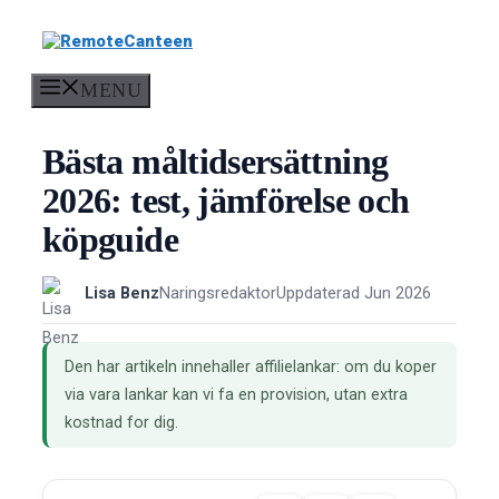
Skip
to
content
MENU
Bästa måltidsersättning
2026: test, jämförelse och
köpguide
Lisa Benz
Naringsredaktor
Uppdaterad Jun 2026
Den har artikeln innehaller affilielankar: om du koper
via vara lankar kan vi fa en provision, utan extra
kostnad for dig.