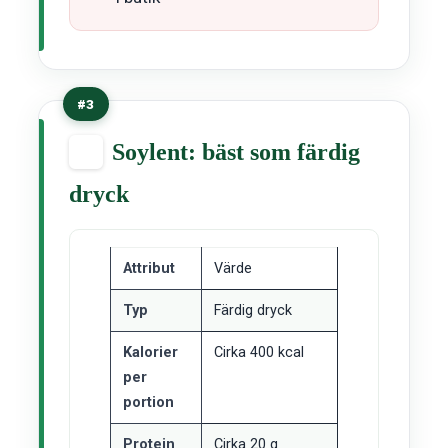
#3
Soylent: bäst som färdig
dryck
Attribut
Värde
Typ
Färdig dryck
Kalorier
Cirka 400 kcal
per
portion
Protein
Cirka 20 g