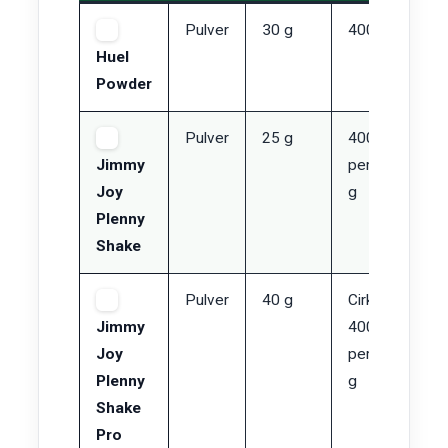
Pulver
30 g
400 kcal
R
Huel
k
Powder
Pulver
25 g
400 kcal
R
Jimmy
per 100
k
Joy
g
Plenny
Shake
Pulver
40 g
Cirka
H
Jimmy
400 kcal
Joy
per 100
Plenny
g
Shake
Pro