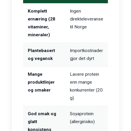
Komplett
Ingen
ernæring (28
direkteleveranse
vitaminer,
til Norge
mineraler)
Plantebasert
Importkostnader
og vegansk
gjor det dyrt
Mange
Lavere protein
produktlinjer
enn mange
og smaker
konkurrenter (20
g)
God smak og
Soyaprotein
glatt
(allergirisiko)
konsistens