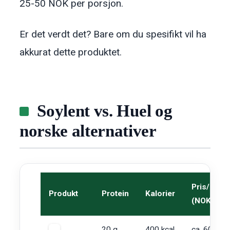
25-50 NOK per porsjon.
Er det verdt det? Bare om du spesifikt vil ha
akkurat dette produktet.
Soylent vs. Huel og
norske alternativer
Pris/pors
Produkt
Protein
Kalorier
(NOK)
20 g
400 kcal
ca. 60-75