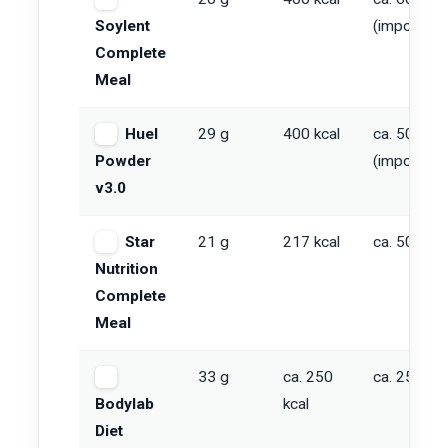
Soylent
(import)
Complete
Meal
Huel
29 g
400 kcal
ca. 50-65
Powder
(import)
v3.0
Star
21 g
217 kcal
ca. 50-60
Nutrition
Complete
Meal
33 g
ca. 250
ca. 25-35
Bodylab
kcal
Diet