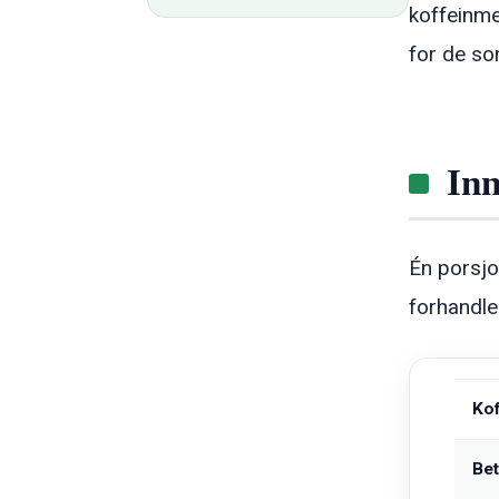
koffeinme
for de so
Inn
Én porsjo
forhandler
Kof
Bet