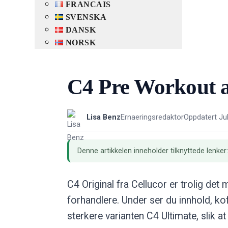
FRANCAIS
SVENSKA
DANSK
NORSK
C4 Pre Workout an
Lisa Benz
Ernaeringsredaktor
Oppdatert Ju
Denne artikkelen inneholder tilknyttede lenker
C4 Original fra Cellucor er trolig de
forhandlere. Under ser du innhold, 
sterkere varianten C4 Ultimate, slik a