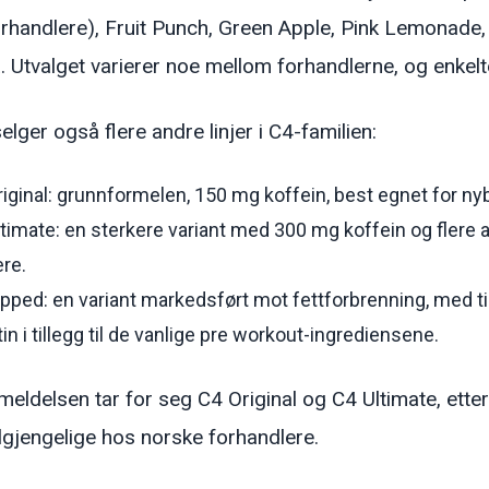
orhandlere), Fruit Punch, Green Apple, Pink Lemonad
. Utvalget varierer noe mellom forhandlerne, og enkelte
elger også flere andre linjer i C4-familien:
riginal: grunnformelen, 150 mg koffein, best egnet for 
timate: en sterkere variant med 300 mg koffein og flere a
re.
pped: en variant markedsført mot fettforbrenning, med t
tin i tillegg til de vanlige pre workout-ingrediensene.
eldelsen tar for seg C4 Original og C4 Ultimate, ette
ilgjengelige hos norske forhandlere.