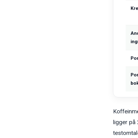
Kre
An
ing
Por
Por
bo
Koffeinme
ligger på
testomtal