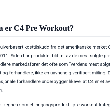
a er C4 Pre Workout?
pulverbasert kosttilskudd fra det amerikanske merket Ce
 2011. Siden har produktet blitt et av de mest solgte p
dlere markedsfører det ofte som “verdens mest solgt
 og forhandlere, ikke en uavhengig verifisert måling. 
asjonale forhandlere underbygger likevel at C4 er et a
n.
al regnes som et inngangsprodukt i pre workout-kateg