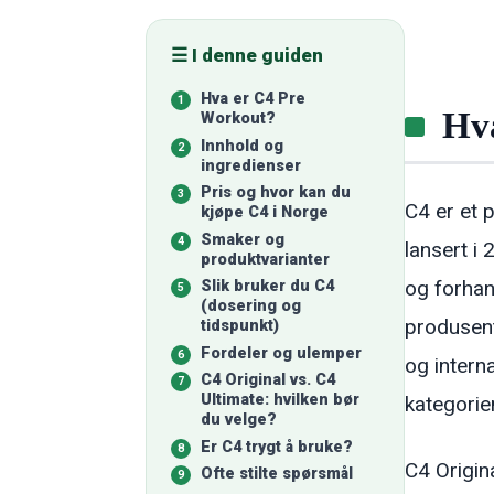
☰ I denne guiden
Hva er C4 Pre
Hv
Workout?
Innhold og
ingredienser
Pris og hvor kan du
C4 er et 
kjøpe C4 i Norge
Smaker og
lansert i
produktvarianter
og forhan
Slik bruker du C4
(dosering og
produsent
tidspunkt)
Fordeler og ulemper
og intern
C4 Original vs. C4
Ultimate: hvilken bør
kategorie
du velge?
Er C4 trygt å bruke?
C4 Origin
Ofte stilte spørsmål