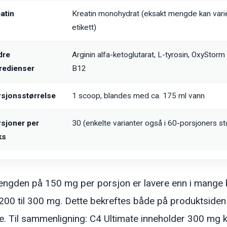
atin
Kreatin monohydrat (eksakt mengde kan varie
etikett)
dre
Arginin alfa-ketoglutarat, L-tyrosin, OxyStorm
redienser
B12
sjonsstørrelse
1 scoop, blandes med ca. 175 ml vann
sjoner per
30 (enkelte varianter også i 60-porsjoners st
ks
ngden på 150 mg per porsjon er lavere enn i mange 
 200 til 300 mg. Dette bekreftes både på produktside
e. Til sammenligning: C4 Ultimate inneholder 300 mg k