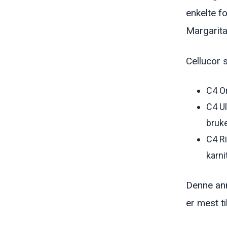
enkelte f
Margarita
Cellucor s
C4 O
C4 Ul
bruke
C4 Ri
karni
Denne anm
er mest t