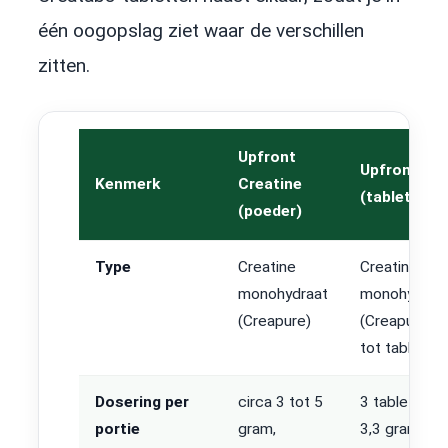
één oogopslag ziet waar de verschillen
zitten.
Upfront
Upfront Cr
Kenmerk
Creatine
(tabletten)
(poeder)
Type
Creatine
Creatine
monohydraat
monohydraa
(Creapure)
(Creapure), 
tot tablet
Dosering per
circa 3 tot 5
3 tabletten, 
portie
gram,
3,3 gram cre