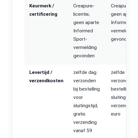
Keurmerk /
Creapure-
Creapure-lic
certificering
licentie;
geen aparte
geen aparte
Informed Sp
Informed
vermelding
Sport-
gevonden
vermelding
gevonden
Levertijd /
zelfde dag
zelfde dag
verzendkosten
verzonden
verzonden bi
bij bestelling
bestelling v
voor
sluitingstijd, 
sluitingstijd,
verzending 
gratis
euro
verzending
vanaf 59