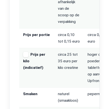
afhankelijk
van de
scoop op de
verpakking
Prijs per portie
circa 0,10
circa 0,40 to
tot 0,15 euro
euro
Prijs per
circa 25 tot
hoger dan h
kilo
35 euro per
poeder door
(indicatief)
kilo creatine
tablettering
op aanvraag 
Upfront
Smaken
naturel
pepermunt
(smaakloos)