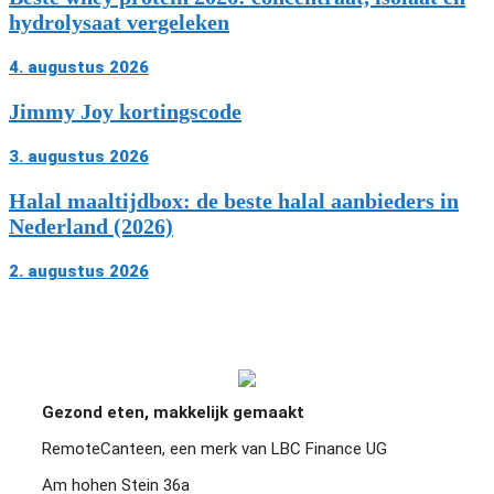
hydrolysaat vergeleken
4. augustus 2026
Jimmy Joy kortingscode
3. augustus 2026
Halal maaltijdbox: de beste halal aanbieders in
Nederland (2026)
2. augustus 2026
Upfront Creatine review: is dit creatine de
moeite waard?
Wat is Upfront Creatine en wat zit erin?
Belangrijkste kenmerken van Upfront Creatine
op een rij
Gezond eten, makkelijk gemaakt
Wat kost Upfront Creatine en hoe verhoudt de
prijs zich tot andere merken?
RemoteCanteen, een merk van LBC Finance UG
Hoe doseer je Upfront Creatine en is een
Am hohen Stein 36a
laadfase nodig?