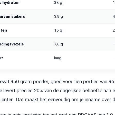
olhydraten
38 g
arvan suikers
3,8 g
tten
15 g
edingsvezels
7,6 g
ut
laag
evat 950 gram poeder, goed voor tien porties van 96 
ie levert precies 20% van de dagelijkse behoefte aan
iënten. Dat maakt het eenvoudig om je inname over d
ron is soja-proteïne-isolaat met een PDCAAS van 1.0,