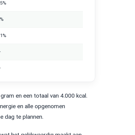
15%
4%
21%
—
—
gram en een totaal van 4.000 kcal.
 energie en alle opgenomen
e dag te plannen.
 wat het gelijkwaardig maakt aan