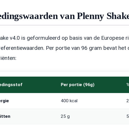
dingswaarden van Plenny Shake
ake v4.0 is geformuleerd op basis van de Europese ri
eferentiewaarden. Per portie van 96 gram bevat het
iënten:
edingsstof
Per portie (96g)
%
rgie
400 kcal
itten
25 g