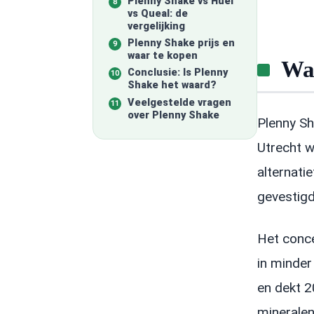
Plenny Shake vs Huel
vs Queal: de
vergelijking
Plenny Shake prijs en
waar te kopen
Wat
Conclusie: Is Plenny
Shake het waard?
Veelgestelde vragen
over Plenny Shake
Plenny Sh
Utrecht 
alternati
gevestigd
Het conce
in minder
en dekt 2
mineralen