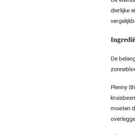
dierlijke
vergelijk
Ingredi
De belang
zonnebloe
Plenny Sh
kruisbesm
moeten di
overlegge