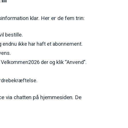
rin
information klar. Her er de fem trin:
l bestille.
g endnu ikke har haft et abonnement.
vens.
iv Velkommen2026 der og klik “Anvend”.
ordrebekræftelse.
ce via chatten på hjemmesiden. De