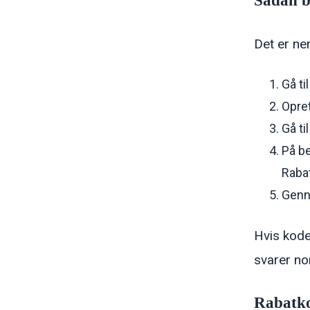
Sådan b
Det er nem
Gå ti
Opret
Gå ti
På be
Rabat
Genne
Hvis kode
svarer nor
Rabatko