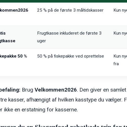
lkommen2026
25 % på de første 3 måltidskasser
Kun ny
tis
Frugtkasse inkluderet de første 3
Kun ny
gtkasse
uger
kepakke 50 %
50 % på fiskepakke ved oprettelse
Kun ny
fra
efaling:
Brug
Velkommen2026
. Den giver en samle
 tre kasser, afhængigt af hvilken kasstype du vælger. F
r ikke en erstatning for kasserne.