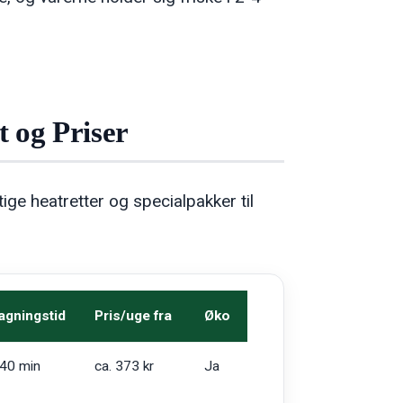
 og Priser
ige heatretter og specialpakker til
lagningstid
Pris/uge fra
Øko
40 min
ca. 373 kr
Ja