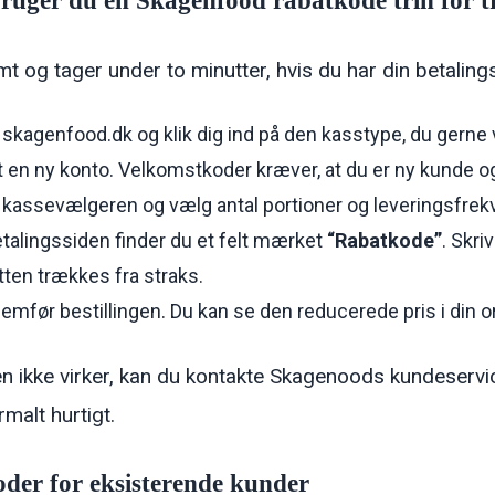
ruger du en Skagenfood rabatkode trin for t
t og tager under to minutter, hvis du har din betalings
l skagenfood.dk og klik dig ind på den kasstype, du gerne vi
 en ny konto. Velkomstkoder kræver, at du er ny kunde o
l kassevælgeren og vælg antal portioner og leveringsfrek
talingssiden finder du et felt mærket
“Rabatkode”
. Skr
ten trækkes fra straks.
mfør bestillingen. Du kan se den reducerede pris i din 
n ikke virker, kan du kontakte Skagenoods kundeservi
malt hurtigt.
der for eksisterende kunder