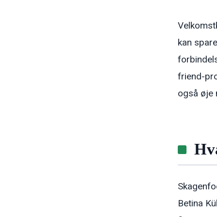
Velkomstk
kan spare
forbindel
friend-pr
også øje 
Hv
Skagenfoo
Betina Kü