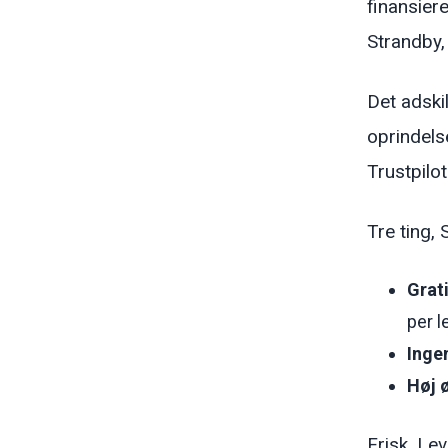
finansiere
Strandby,
Det adski
oprindels
Trustpilo
Tre ting,
Grati
per l
Inge
Høj 
Frisk. Le