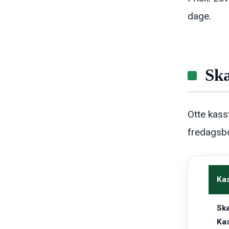
dage.
Ska
Otte kass
fredagsbo
Ka
Sk
Ka