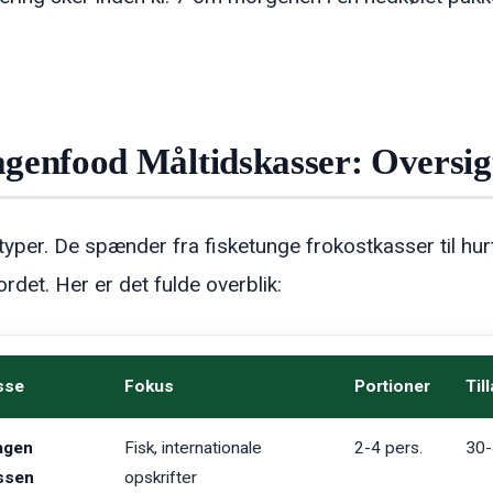
genfood Måltidskasser: Oversigt
typer. De spænder fra fisketunge frokostkasser til hurt
rdet. Her er det fulde overblik:
sse
Fokus
Portioner
Til
agen
Fisk, internationale
2-4 pers.
30-
ssen
opskrifter