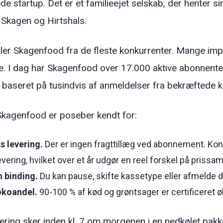
de startup. Det er et familieejet selskab, der henter sin
 Skagen og Hirtshals.
ller Skagenfood fra de fleste konkurrenter. Mange imp
e. I dag har Skagenfood over 17.000 aktive abonnenter
t baseret på tusindvis af anmeldelser fra bekræftede k
 Skagenfood er poseber kendt for:
s levering.
Der er ingen fragttillæg ved abonnement. Kon
evering, hvilket over et år udgør en reel forskel på priss
n binding.
Du kan pause, skifte kassetype eller afmelde dig 
økoandel.
90-100 % af kød og grøntsager er certificeret ø
vering sker inden kl. 7 om morgenen i en nedkølet pakke