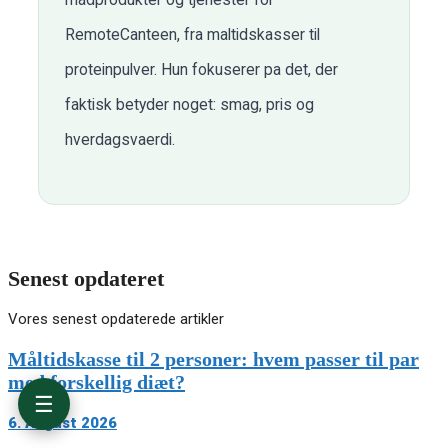
RemoteCanteen, fra maltidskasser til
proteinpulver. Hun fokuserer pa det, der
faktisk betyder noget: smag, pris og
RetNemt anmeldelse: Det hurtige overblik
hverdagsvaerdi.
Hvad er RetNemt?
Opskrifter og menukassetyper
RetNemt priser 2026
Levering og fleksibilitet
Hvem passer RetNemt bedst til?
Fordele og ulemper ved RetNemt
Senest opdateret
RetNemt vs. konkurrenterne
Vores senest opdaterede artikler
Vores konklusion: Er RetNemt det rigtige valg?
Ofte stillede spørgsmal om RetNemt
Måltidskasse til 2 personer: hvem passer til par
med forskellig diæt?
☰
6. August 2026