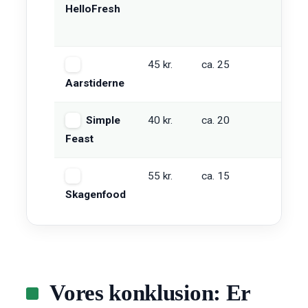
HelloFresh
45 kr.
ca. 25
Gr
Aarstiderne
be
Simple
40 kr.
ca. 20
Gr
Feast
55 kr.
ca. 15
Gr
Skagenfood
Vores konklusion: Er