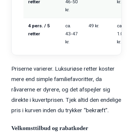
retter
46-50
kr.
kr.
4 pers. / 5
ca.
49 kr.
ca.
retter
43-47
1.009
kr.
kr.
Priserne varierer. Luksuriøse retter koster
mere end simple familiefavoritter, da
råvarerne er dyrere, og det afspejler sig
direkte i kuvertprisen. Tjek altid den endelige
pris i kurven inden du trykker “bekræft”.
Velkomsttilbud og rabatkoder