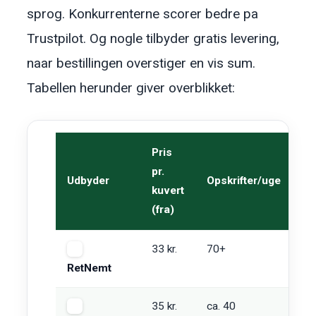
sprog. Konkurrenterne scorer bedre pa
Trustpilot. Og nogle tilbyder gratis levering,
naar bestillingen overstiger en vis sum.
Tabellen herunder giver overblikket:
Pris
pr.
Udbyder
Opskrifter/uge
Le
kuvert
(fra)
33 kr.
70+
49 
RetNemt
35 kr.
ca. 40
Va