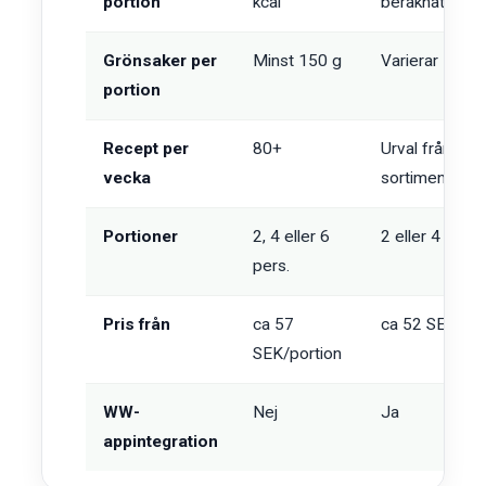
portion
kcal
beräknat
Grönsaker per
Minst 150 g
Varierar
portion
Recept per
80+
Urval från WW
vecka
sortiment
Portioner
2, 4 eller 6
2 eller 4 pers.
pers.
Pris från
ca 57
ca 52 SEK/por
SEK/portion
WW-
Nej
Ja
appintegration