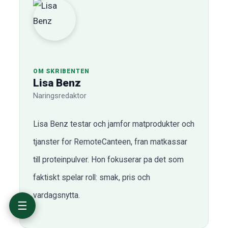
Vad är ViktVäktarnas matkasse?
Hur fungerar ViktVäktarnas matkasse i
praktiken?
OM SKRIBENTEN
Vad kostar ViktVäktarnas matkasse?
Lisa Benz
Fördelar med ViktVäktarnas matkasse
Naringsredaktor
Nackdelar med ViktVäktarnas matkasse
ViktVäktarnas matkasse jämfört med alternativ
Lisa Benz testar och jamfor matprodukter och
Vem passar ViktVäktarnas matkasse bäst för?
tjanster for RemoteCanteen, fran matkassar
Aktuella erbjudanden och rabatter
Vanliga frågor om ViktVäktarnas matkasse
till proteinpulver. Hon fokuserar pa det som
Omdöme: Är ViktVäktarnas matkasse värd
faktiskt spelar roll: smak, pris och
pengarna?
vardagsnytta.
☰