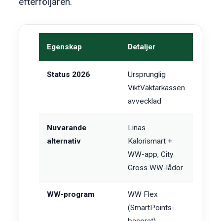
efterföljaren.
Egenskap
Detaljer
Status 2026
Ursprunglig
ViktVäktarkassen
avvecklad
Nuvarande
Linas
alternativ
Kalorismart +
WW-app, City
Gross WW-lådor
WW-program
WW Flex
(SmartPoints-
baserat)