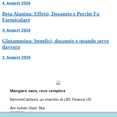
4. August 2026
Beta Alanina: Effetti, Dosaggio e Perché Fa
Formicolare
3. August 2026
Glutammina: benefici, dosaggio e quando serve
davvero
2. August 2026
Le migliori alternative a HelloFresh in Italia a
colpo d’occhio
Cortilia: la spesa online con verdura fresca e
ricette, il sostituto più vicino a HelloFresh
MyCookingBox: il meal kit 100% italiano più
Mangiare sano, reso semplice
vicino al formato HelloFresh
MAIO Cooking Box: piatti gourmet pronti in
RemoteCanteen, un marchio di LBC Finance UG
pochi minuti
Am hohen Stein 36a
NutriBees: pasti pronti bilanciati in
01189 Dresden
abbonamento, l’alternativa senza cucinare