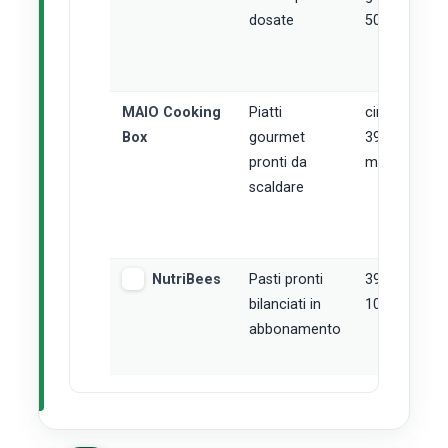
dosate
50-100€)
MAIO Cooking
Piatti
circa 29-
Box
gourmet
39€ a
pronti da
menu
scaldare
NutriBees
Pasti pronti
39,95€ per
bilanciati in
10 pasti
abbonamento