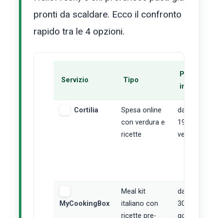
pronti da scaldare. Ecco il confronto
rapido tra le 4 opzioni.
Prezzo
Servizio
Tipo
indicativo
Cortilia
Spesa online
da circa
con verdura e
19€ (box
ricette
verdura)
Meal kit
da 20€ a
MyCookingBox
italiano con
30€ (box
ricette pre-
gourmet