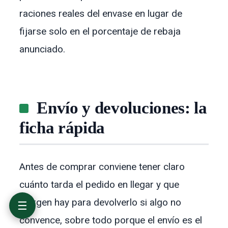
raciones reales del envase en lugar de
fijarse solo en el porcentaje de rebaja
Qué es MyProtein y qué vende
Nuestra valoración de MyProtein: resumen
anunciado.
rápido
Los productos más valorados de MyProtein
Precios y descuentos de MyProtein
Envío y devoluciones: la ficha rápida
Envío y devoluciones: la
Opiniones de clientes: lo que dicen en
Trustpilot y foros
ficha rápida
MyProtein frente a otras marcas de
suplementos
¿Para quién es MyProtein y para quién no?
Preguntas frecuentes sobre MyProtein
Antes de comprar conviene tener claro
Veredicto final sobre MyProtein
cuánto tarda el pedido en llegar y que
margen hay para devolverlo si algo no
☰
convence, sobre todo porque el envío es el