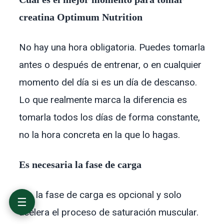
creatina Optimum Nutrition
Qué es la creatina Optimum Nutrition y qué
garantiza su pureza
Cómo tomar la creatina Optimum Nutrition:
No hay una hora obligatoria. Puedes tomarla
fase de carga y mantenimiento
Precio de la creatina Optimum Nutrition en
antes o después de entrenar, o en cualquier
España
momento del día si es un día de descanso.
Para quién es la creatina Optimum Nutrition
Comparativa: creatina Optimum Nutrition
Lo que realmente marca la diferencia es
frente a otras creatinas Creapure en España
tomarla todos los días de forma constante,
Seguridad y efectos secundarios de la creatina
Optimum Nutrition
no la hora concreta en la que lo hagas.
Presentaciones y formatos disponibles
Preguntas frecuentes sobre la creatina
Optimum Nutrition
Es necesaria la fase de carga
Veredicto final
No, la fase de carga es opcional y solo
☰
acelera el proceso de saturación muscular.