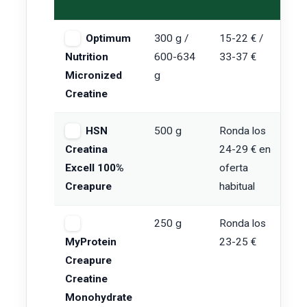
Optimum
300 g /
15-22 € /
5
Nutrition
600-634
33-37 €
Micronized
g
Creatine
HSN
500 g
Ronda los
3
Creatina
24-29 € en
Excell 100%
oferta
Creapure
habitual
250 g
Ronda los
3
MyProtein
23-25 €
Creapure
Creatine
Monohydrate