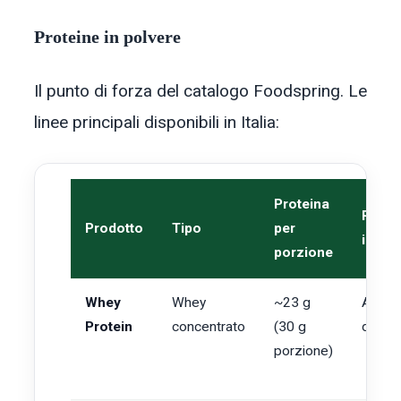
Proteine in polvere
Il punto di forza del catalogo Foodspring. Le
linee principali disponibili in Italia:
Proteina
Prez
Prodotto
Tipo
per
indica
porzione
Whey
Whey
~23 g
A part
Protein
concentrato
(30 g
da €2
porzione)