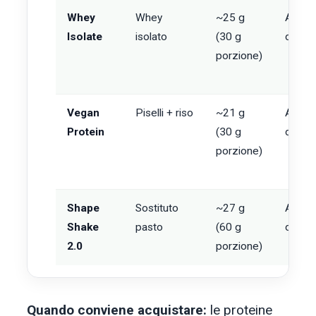
Whey
Whey
~25 g
A part
Isolate
isolato
(30 g
da €3
porzione)
Vegan
Piselli + riso
~21 g
A part
Protein
(30 g
da €3
porzione)
Shape
Sostituto
~27 g
A part
Shake
pasto
(60 g
da €4
2.0
porzione)
Quando conviene acquistare:
le proteine