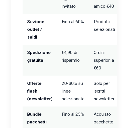
invitato
amico €40
Sezione
Fino al 60%
Prodotti
C
outlet /
selezionati
(
saldi
s
Spedizione
€4,90 di
Ordini
T
gratuita
risparmio
superiori a
l
€60
Offerte
20-30% su
Solo per
P
flash
linee
iscritti
(
(newsletter)
selezionate
newsletter
v
Bundle
Fino al 25%
Acquisto
C
pacchetti
pacchetto