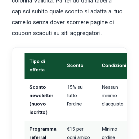
colonna Validita. Partendo dalla tabella
capisci subito quale sconto si adatta al tuo
carrello senza dover scorrere pagine di
coupon scaduti su siti aggregatori.
Tipo di
Sconto
Condizioni
V
offerta
Sconto
15% su
Nessun
T
newsletter
tutto
minimo
l
(nuovo
l’ordine
d’acquisto
iscritto)
Programma
€15 per
Minimo
T
referral
ogni amico
ordine
l