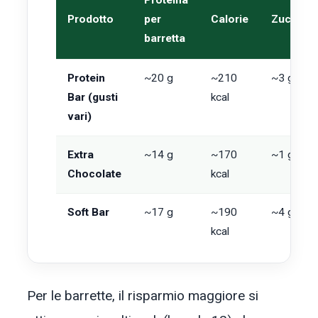
Proteina
Prodotto
per
Calorie
Zuccheri
barretta
Protein
~20 g
~210
~3 g
Bar (gusti
kcal
vari)
Extra
~14 g
~170
~1 g
Chocolate
kcal
Soft Bar
~17 g
~190
~4 g
kcal
Per le barrette, il risparmio maggiore si