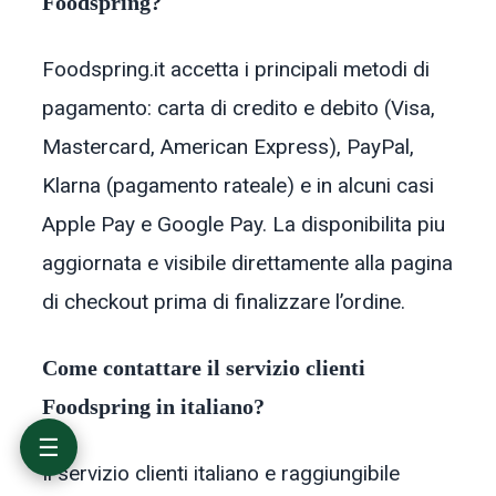
Foodspring?
Foodspring.it accetta i principali metodi di
pagamento: carta di credito e debito (Visa,
Migliori codici sconto Foodspring attivi a
giugno 2026
Mastercard, American Express), PayPal,
Come usare un codice sconto Foodspring:
Klarna (pagamento rateale) e in alcuni casi
guida passo per passo
Risparmia sempre: sconti permanenti su
Apple Pay e Google Pay. La disponibilita piu
Foodspring
aggiornata e visibile direttamente alla pagina
Prodotti Foodspring: cosa comprare per ogni
obiettivo
di checkout prima di finalizzare l’ordine.
Spedizione Foodspring in Italia: costi, tempi e
reso
Foodspring: brand, qualita e produzione
Come contattare il servizio clienti
FAQ: domande frequenti su Foodspring
Foodspring in italiano?
☰
Il servizio clienti italiano e raggiungibile