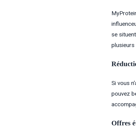
MyProtein
influence
se situen
plusieurs
Réducti
Si vous n
pouvez bé
accompagn
Offres 