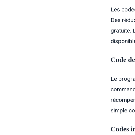
Les codes
Des réduc
gratuite.
disponibl
Code de
Le progra
commande 
récompense
simple co
Codes i