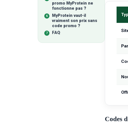
promo MyProtein ne
fonctionne pas ?
Ty
MyProtein vaut-il
vraiment son prix sans
code promo ?
Sit
FAQ
Par
Cod
Nou
Off
Codes d