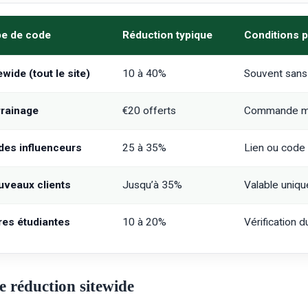
pe de code
Réduction typique
Conditions p
ewide (tout le site)
10 à 40%
Souvent sans
rainage
€20 offerts
Commande min
es influenceurs
25 à 35%
Lien ou code 
veaux clients
Jusqu’à 35%
Valable uniq
res étudiantes
10 à 20%
Vérification d
e réduction sitewide