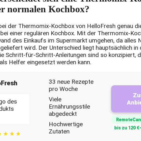
er normalen Kochbox?
 bei der Thermomix-Kochbox von HelloFresh genau die
 bei einer regulären Kochbox. Mit der Thermomix-Ko
and des Einkaufs im Supermarkt umgehen, da alles N
eliefert wird. Der Unterschied liegt hauptsächlich in
e Schritt-für-Schritt-Anleitungen sind so konzipiert, 
ls Helfer eingesetzt werden kann.
33 neue Rezepte
oFresh
pro Woche
Z
Viele
Anbi
Ernährungsstile
abgedeckt
RemoteCan
Hochwertige
bis zu 120 
Zutaten