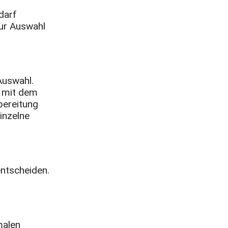
darf
Zur Auswahl
Auswahl.
g mit dem
bereitung
inzelne
entscheiden.
malen