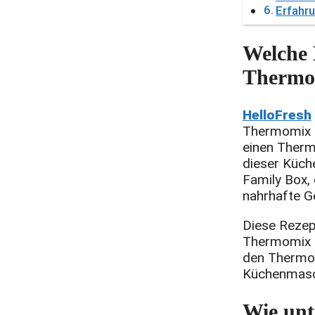
Erfahr
Welche 
Thermo
HelloFresh
Thermomix e
einen Therm
dieser Küch
Family Box, 
nahrhafte Ge
Diese Rezep
Thermomix o
den Thermom
Küchenmasch
Wie unt