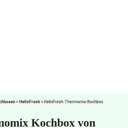
chboxen
>
HelloFresh
>
HelloFresh-Thermomix-Kochbox
momix Kochbox von