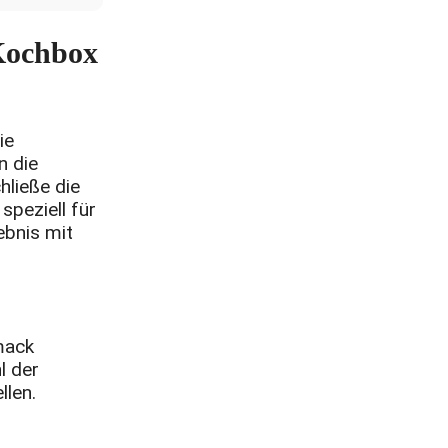
Kochbox
ie
n die
hließe die
speziell für
ebnis mit
mack
l der
llen.