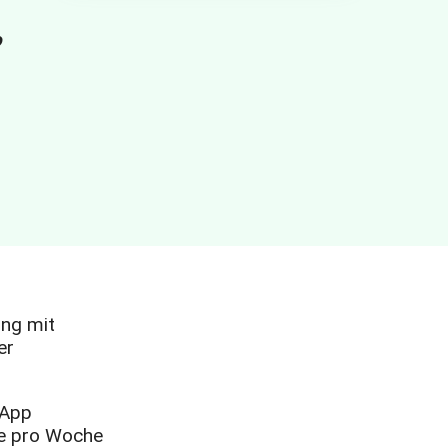
,
ung mit
er
 App
te pro Woche