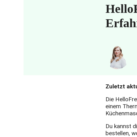
Hello
Erfah
Zuletzt aktu
Die HelloFr
einem Therm
Küchenmasch
Du kannst d
bestellen, 