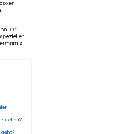
hboxen
n
ion und
speziellen
Thermomix
alen
bestellen?
t geht?