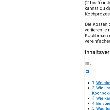
(2 bis 5) in
kannst du d
Kochprozess
Die Kosten 
variieren je
Kochboxen d
vereinfache
Inhaltsver
Welche
Wie un
Kochbox
Wie ka
Beispi
Was tu