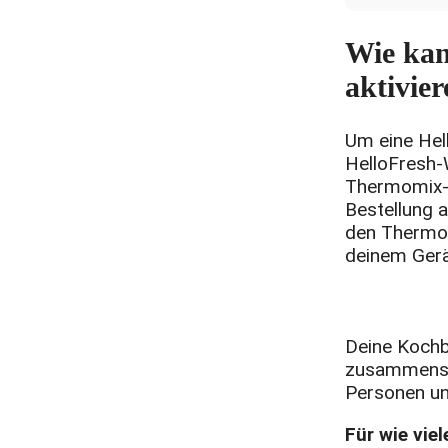
Wie kan
aktivier
Um eine Hel
HelloFresh-
Thermomix-O
Bestellung a
den Thermom
deinem Gerä
Deine Kochb
zusammenste
Personen un
Für wie vie