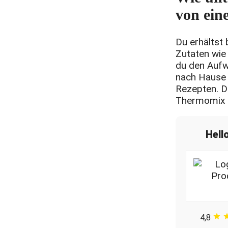
von ein
Du erhältst
Zutaten wie
du den Aufw
nach Hause g
Rezepten. Di
Thermomix a
Hell
4,8