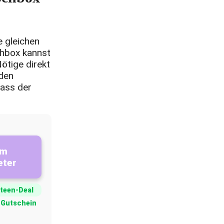
 gleichen
chbox kannst
ötige direkt
 den
dass der
um
eter
teen-Deal
€-Gutschein