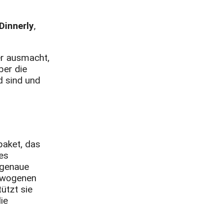
Dinnerly
,
er ausmacht,
ber die
d sind und
paket, das
es
 genaue
gewogenen
ützt sie
ie