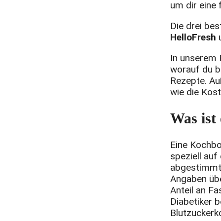
um dir eine 
Die drei be
HelloFresh
In unserem 
worauf du b
Rezepte. Au
wie die Kos
Was ist
Eine Kochbox
speziell au
abgestimmt 
Angaben übe
Anteil an Fa
Diabetiker b
Blutzuckerko