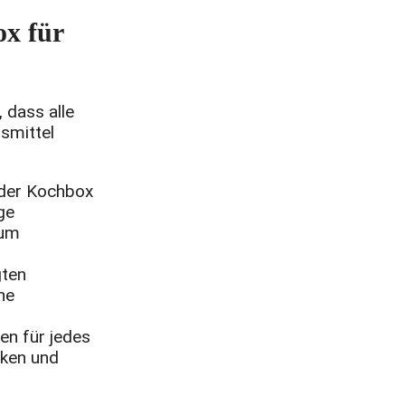
ox für
 dass alle
nsmittel
 der Kochbox
ge
 um
gten
ne
en für jedes
cken und