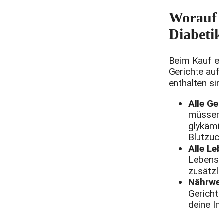
Worauf 
Diabeti
Beim Kauf ei
Gerichte auf
enthalten s
Alle Ge
müssen 
glykämi
Blutzuc
Alle Le
Lebensm
zusätzl
Nährwe
Gericht
deine I