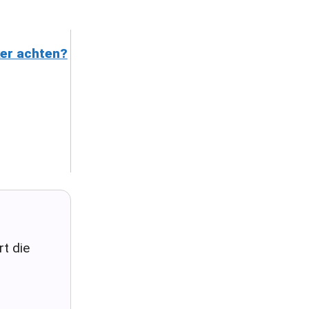
ker achten?
t die