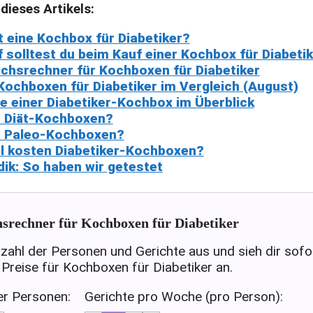
 dieses Artikels:
t eine Kochbox für Diabetiker?
 solltest du beim Kauf einer Kochbox für Diabeti
ichsrechner für Kochboxen für Diabetiker
Kochboxen für Diabetiker im Vergleich (August)
e einer Diabetiker-Kochbox im Überblick
s Diät-Kochboxen?
s Paleo-Kochboxen?
el kosten Diabetiker-Kochboxen?
ik: So haben wir getestet
hsrechner für Kochboxen für Diabetiker
zahl der Personen und Gerichte aus und sieh dir sofor
 Preise für Kochboxen für Diabetiker an.
er Personen:
Gerichte pro Woche (pro Person):