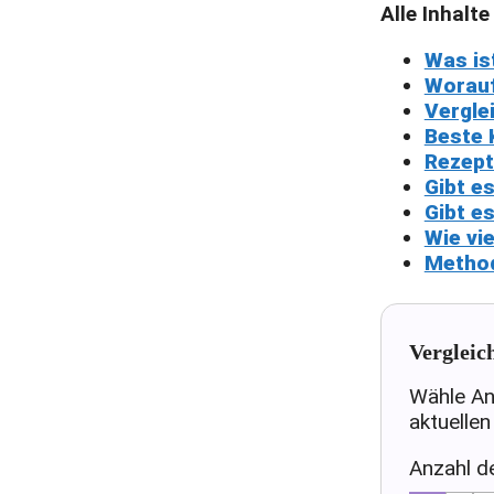
Alle Inhalte
Was is
Worauf
Vergle
Beste 
Rezept
Gibt e
Gibt e
Wie vi
Method
Vergleic
Wähle An
aktuellen
Anzahl d