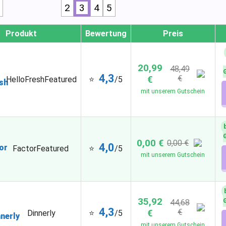
2
3
4
5
Produkt
Bewertung
Preis
20,99
48,49
4,3
€
€
⭐
/5
HelloFresh
Featured
mit unserem Gutschein
0,00 €
0,00 €
4,0
⭐
/5
Factor
Featured
mit unserem Gutschein
35,92
44,68
4,3
€
€
⭐
/5
Dinnerly
mit unserem Gutschein