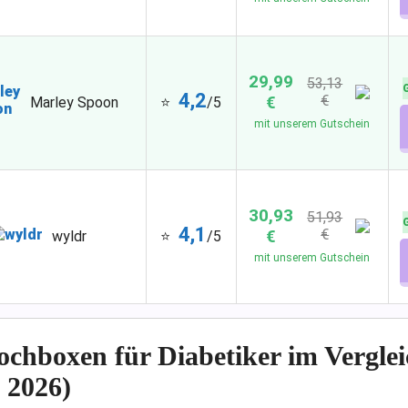
29,99
53,13
4,2
€
€
Marley Spoon
⭐
/5
mit unserem Gutschein
30,93
51,93
4,1
€
€
⭐
/5
wyldr
mit unserem Gutschein
ochboxen für Diabetiker im Verglei
 2026)