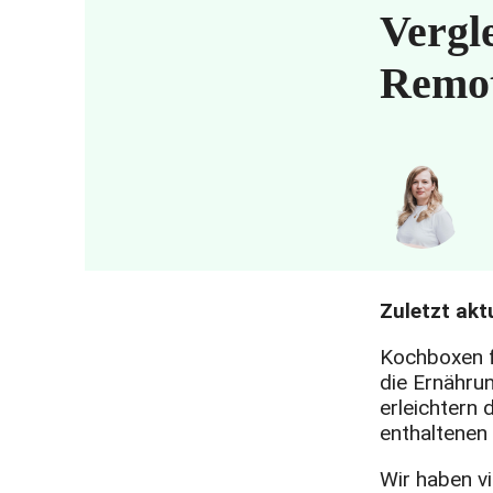
Vergl
Remo
Zuletzt aktu
Kochboxen fü
die Ernähru
erleichtern 
enthaltenen
Wir haben v