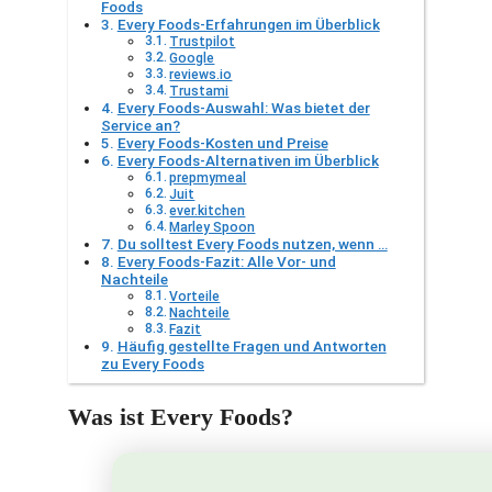
Foods
Every Foods-Erfahrungen im Überblick
Trustpilot
Google
reviews.io
Trustami
Every Foods-Auswahl: Was bietet der
Service an?
Every Foods-Kosten und Preise
Every Foods-Alternativen im Überblick
prepmymeal
Juit
ever.kitchen
Marley Spoon
Du solltest Every Foods nutzen, wenn …
Every Foods-Fazit: Alle Vor- und
Nachteile
Vorteile
Nachteile
Fazit
Häufig gestellte Fragen und Antworten
zu Every Foods
Was ist Every Foods?